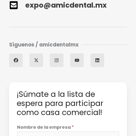
expo@amicdental.mx
Síguenos / amicdentalmx
F
X
I
Y
L
a
-
n
o
i
c
t
s
u
n
e
w
t
t
k
b
i
a
u
e
o
t
g
b
d
o
t
r
e
i
k
e
a
n
r
m
¡Súmate a la lista de
espera para participar
como casa comercial!
Nombre de la empresa
*