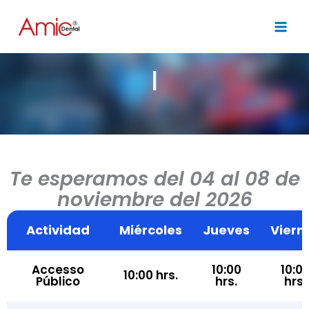
Skip
to
content
Ace
Te esperamos del 04 al 08 de
noviembre del 2026
Actividad
Miércoles
Jueves
Viern
Accesso
10:00
10:0
10:00 hrs.
Público
hrs.
hrs.