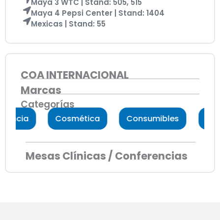
Maya 3 WTC | Stand: 505, 515
Maya 4 Pepsi Center | Stand: 1404
Mexicas | Stand: 55
COA INTERNACIONAL
Marcas
Categorías
doncia
Cosmética
Consumibles
End
Mesas Clínicas / Conferencias